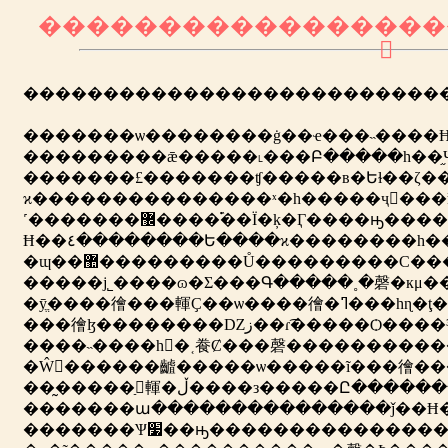
���������������֤�