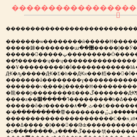
���������������֤�